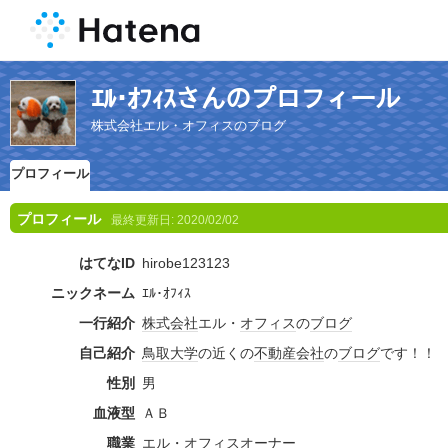
ｴﾙ･ｵﾌｨｽさんのプロフィール
株式会社エル・オフィスのブログ
プロフィール
プロフィール
最終更新日:
2020/02/02
はてなID
hirobe123123
ニックネーム
ｴﾙ･ｵﾌｨｽ
一行紹介
株式会社
エル・
オフィス
の
ブログ
自己紹介
鳥取大学
の近くの
不動産会社
の
ブログ
です！！
性別
男
血液型
ＡＢ
職業
エル・
オフィス
オーナー