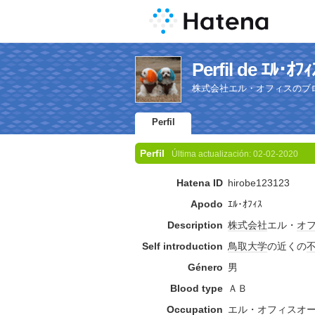
Perfil de ｴﾙ･ｵﾌｨ
株式会社エル・オフィスのブ
Perfil
Perfil
Última actualización:
02-02-2020
Hatena ID
hirobe123123
Apodo
ｴﾙ･ｵﾌｨｽ
Description
株式会社
エル・
オ
Self introduction
鳥取大学
の近くの
Género
男
Blood type
ＡＢ
Occupation
エル・
オフィス
オ