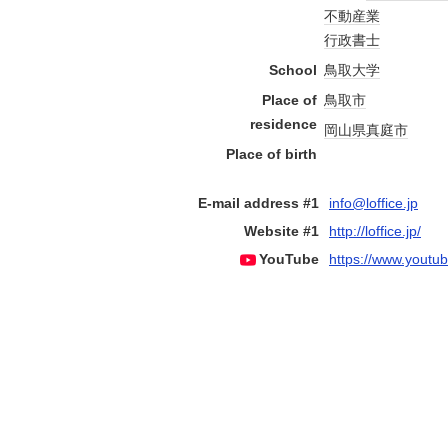
不動産業
行政書士
School
鳥取大学
Place of
鳥取市
residence
岡山県
真庭市
Place of birth
E-mail address #1
info@loffice.jp
Website #1
http://loffice.jp/
YouTube
https://www.yout