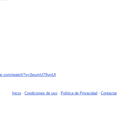
ube.com/watch?v=3eumU79vnUI
Inicio
-
Condiciones de uso
-
Política de Privacidad
-
Contactar