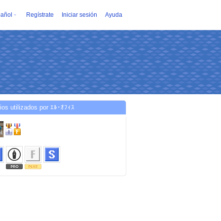
añol
Regístrate
Iniciar sesión
Ayuda
ios utilizados por ｴﾙ･ｵﾌｨｽ