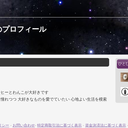
のプロフィール
ひと
ーヒー
と
わんこ
が大好きです
に憧れつつ 大好きな
もの
を愛でていたい 心地よい
生活
を
模索
リシー
-
お問い合わせ
-
特定商取引法に基づく表示
-
資金決済法に基づく表示