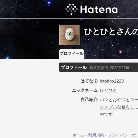
ひとひとさん
プロフィール
プロフィール
最終更新日:
2020/01/06
はてなID
hitohito1223
ニックネーム
ひとひと
自己紹介
パン
と
おやつ
と
コ
シンプル
な
暮らし
中です
ホーム
-
利用規約
-
プライバシーポ