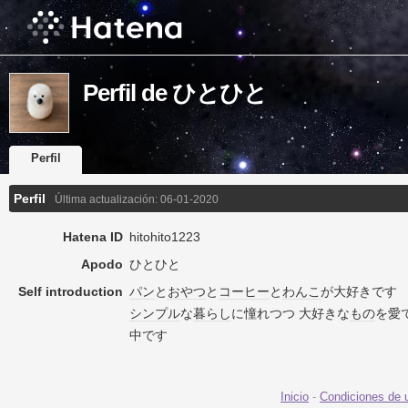
Perfil de ひとひと
Perfil
Perfil
Última actualización:
06-01-2020
Hatena ID
hitohito1223
Apodo
ひとひと
Self introduction
パン
と
おやつ
と
コーヒー
と
わんこ
が大好きです
シンプル
な
暮らし
に憧れつつ 大好きな
もの
を愛
中です
Inicio
-
Condiciones de 