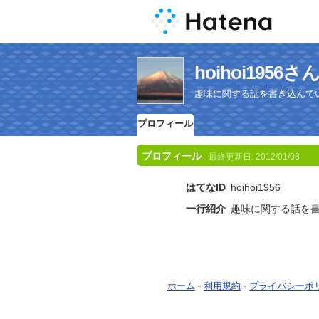
hoihoi195
趣味に関する話を書き込んで
プロフィール
プロフィール
最終更新日:
2012/01/08
はてなID
hoihoi1956
一行紹介
趣味
に関する話を
ホーム
-
利用規約
-
プライバシーポ