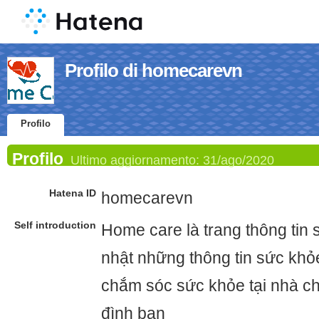
Profilo di homecarevn
Profilo
Profilo
Ultimo aggiornamento:
31/ago/2020
Hatena ID
homecarevn
Self introduction
Home care là trang thông tin 
nhật những thông tin sức khỏ
chắm sóc sức khỏe tại nhà ch
đình bạn