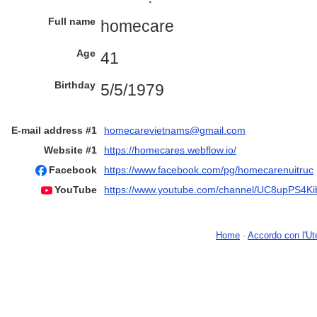
Full name
homecare
Age
41
Birthday
5/5/1979
E-mail address #1
homecarevietnams@gmail.com
Website #1
https://homecares.webflow.io/
Facebook
https://www.facebook.com/pg/homecarenuitruc
YouTube
https://www.youtube.com/channel/UC8upPS4Ki
Home
-
Accordo con l'Ut