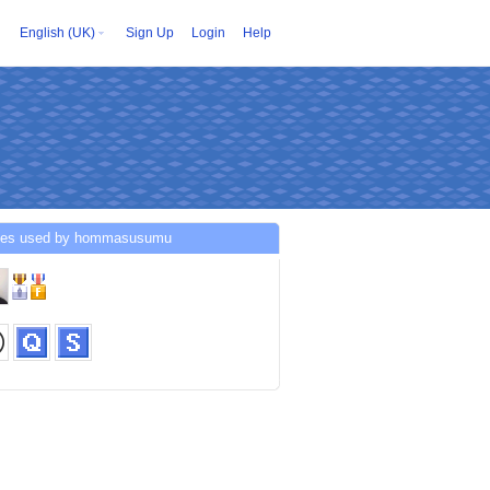
English (UK)
Sign Up
Login
Help
ces used by hommasusumu