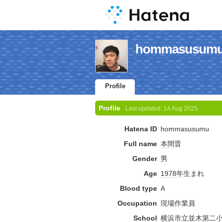
hommasusumu's
Profile
Profile
Last updated:
14 Aug 2025
Hatena ID
hommasusumu
Full name
本間
晋
Gender
男
Age
1978年
生まれ
Blood type
A
Occupation
現場作業員
School
横浜市立並木第二