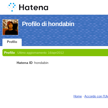
Profilo di hondabin
Profilo
Profilo
Ultimo aggiornamento:
16/apr/2012
Hatena ID
hondabin
Home
-
Accordo con l'Ut