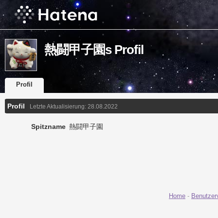
熱闘甲子園s Profil
Profil
Profil
Letzte Aktualisierung:
28.08.2022
Spitzname
熱闘甲子園
Home
-
Benutzer