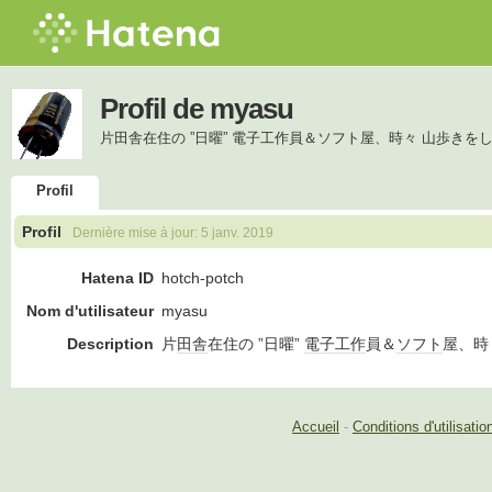
Profil de myasu
片田舎在住の ”日曜” 電子工作員＆ソフト屋、時々 山歩きを
Profil
Profil
Dernière mise à jour:
5 janv. 2019
Hatena ID
hotch-potch
Nom d'utilisateur
myasu
Description
片
田舎
在住の ”日曜”
電子工作
員＆
ソフト
屋、時
Accueil
-
Conditions d'utilisatio