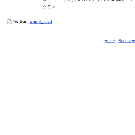
ケモン
Twitter
wright_ssvd
Home
-
Benutzer