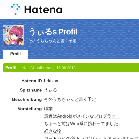
うぃるs Profil
そのうちちゃんと書く予定
Profil
Profil
Letzte Aktualisierung:
16.08.2018
Hatena ID
hrktksm
Spitzname
うぃる
Beschreibung
そのうちちゃんと書く予定
Vorstellung
職業
最近
は
Android
がメインな
プログラマー
ちょっと
前は
Web
系に携わってました。
好きな物
ロードバイク
/
筋トレ
/
ガジェット
/
Android
/
オーデ