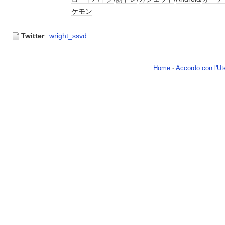
ケモン
Twitter
wright_ssvd
Home
-
Accordo con l'Ut