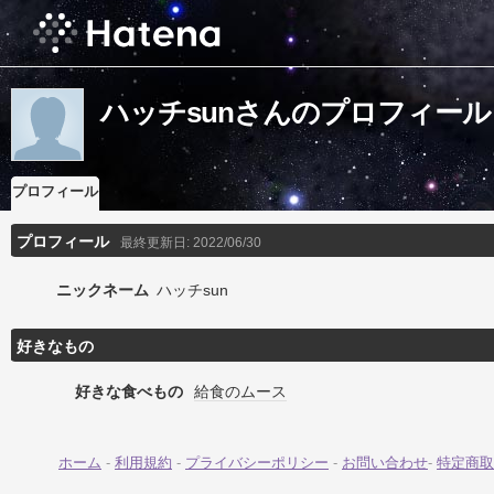
ハッチsunさんのプロフィール
プロフィール
プロフィール
最終更新日:
2022/06/30
ニックネーム
ハッチsun
好きなもの
好きな食べもの
給食のムース
ホーム
-
利用規約
-
プライバシーポリシー
-
お問い合わせ
-
特定商取