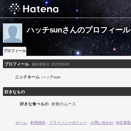
ハッチsunさんのプロフィール
プロフィール
プロフィール
最終更新日:
2022/06/30
ニックネーム
ハッチsun
好きなもの
好きな食べもの
給食のムース
ホーム
-
利用規約
-
プライバシーポリシー
-
お問い合わせ
-
特定商取