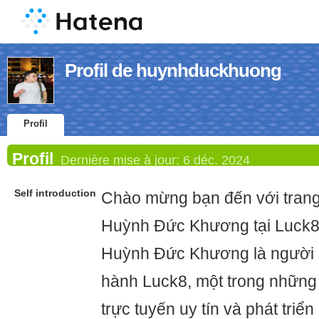
Profil de huynhduckhuong
Profil
Profil
Dernière mise à jour:
6 déc. 2024
Self introduction
Chào mừng bạn đến với tra
Huỳnh Đức Khương tại Luck
Huỳnh Đức Khương là người s
hành Luck8, một trong những
trực tuyến uy tín và phát triể