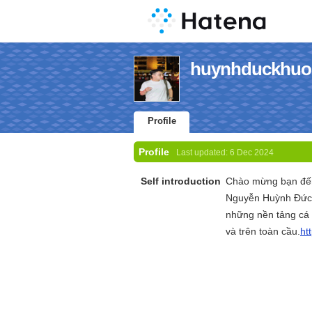
huynhduckhuon
Profile
Profile
Last updated:
6 Dec 2024
Self introduction
Chào mừng bạn đến
Nguyễn Huỳnh Đức 
những nền tảng cá 
và trên toàn cầu.
ht