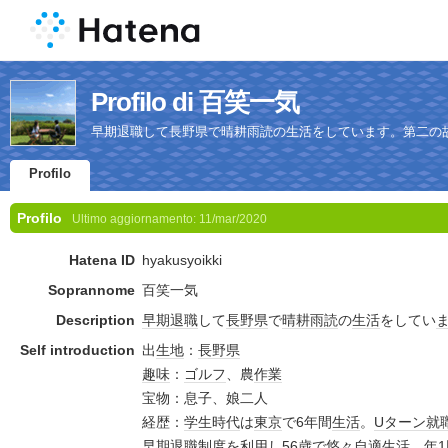
Profilo di 百笑一気
早期退職して長野県で晴耕雨読の生活をしています。第二の
Profilo
Profilo
Ultimo aggiornamento:
11/mar/2020
Hatena ID
hyakusyoikki
Soprannome
百笑一気
Description
早期退職
して
長野県
で
晴耕雨読
の
生活
をしてい
Self introduction
出
生地
：
長野県
趣味
：
ゴルフ
、農
作業
宝物：息子、娘二人
経歴：
学生時代
は
東京
で6年間
生活
。
Uターン
就
早期退職
制度
を利用し56歳で
悠々自適
生活
。年1