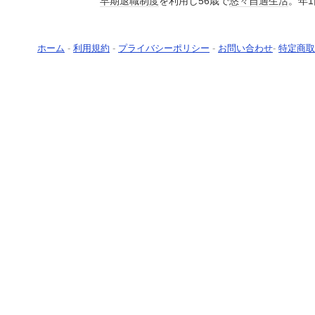
早期退職
制度
を利用し56歳で
悠々自適
生活
。年1
ホーム
-
利用規約
-
プライバシーポリシー
-
お問い合わせ
-
特定商取