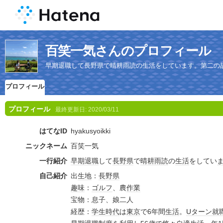
百笑一気さんのプロフィール
早期退職して長野県で晴耕雨読の生活をしています。第二の
プロフィール
プロフィール
最終更新日:
2020/03/11
はてなID
hyakusyoikki
ニックネーム
百笑一気
一行紹介
早期退職
して
長野県
で
晴耕雨読
の
生活
をしてい
自己紹介
出
生地
：
長野県
趣味
：
ゴルフ
、農
作業
宝物：息子、娘二人
経歴：
学生時代
は
東京
で6年間
生活
。
Uターン
就