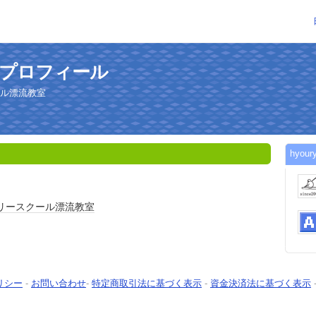
んのプロフィール
ール漂流教室
hyo
リースクール
漂流教室
リシー
-
お問い合わせ
-
特定商取引法に基づく表示
-
資金決済法に基づく表示