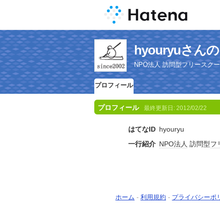
hyouryuさ
NPO法人 訪問型フリースク
プロフィール
プロフィール
最終更新日:
2012/02/22
はてなID
hyouryu
一行紹介
NPO法人
訪問型
フ
ホーム
-
利用規約
-
プライバシーポ