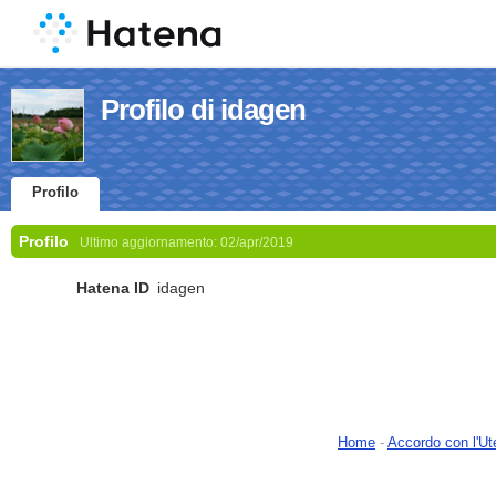
Profilo di idagen
Profilo
Profilo
Ultimo aggiornamento:
02/apr/2019
Hatena ID
idagen
Home
-
Accordo con l'Ut