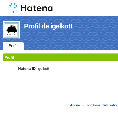
Profil de igelkott
Profil
Profil
Hatena ID
igelkott
Accueil
-
Conditions d'utilisatio