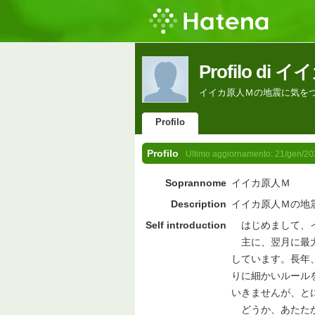
Profilo di
イイカ原人Ｍの地震に気をつ
Profilo
Profilo
Ultimo aggiornamento:
21/gen/20
Soprannome
イイカ原人Ｍ
Description
イイカ原人Ｍの地
Self introduction
はじめまして、イ
主に、翌月に最大
しています。長年
りに細かいルール
いきませんが、と
どうか、あたたか