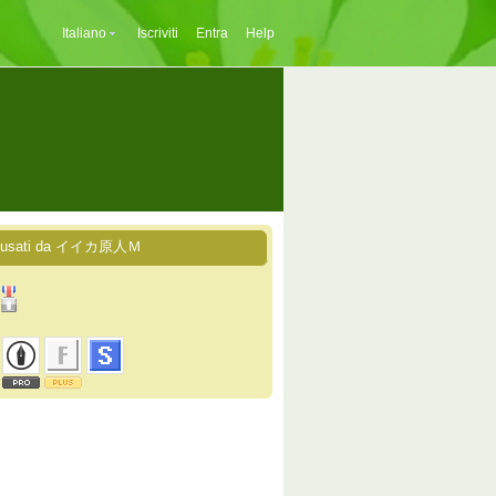
Italiano
Iscriviti
Entra
Help
zi usati da イイカ原人Ｍ