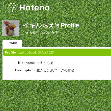
イキルちえ's Profile
生きる知恵ブログの作者
Profile
Profile
Last updated:
18 Apr 2025
Nickname
イキルちえ
Description
生きる知恵ブログの作者
Home
-
Terms of 