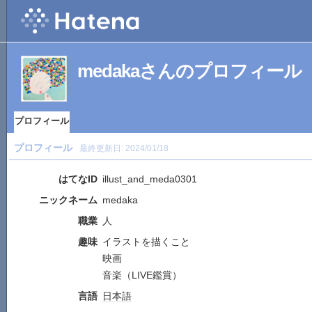
medakaさんのプロフィール
プロフィール
プロフィール
最終更新日:
2024/01/18
はてなID
illust_and_meda0301
ニックネーム
medaka
職業
人
趣味
イラストを描くこと
映画
音楽（LIVE鑑賞）
言語
日本語