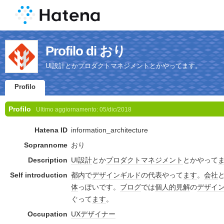
Profilo di おり
UI設計とかプロダクトマネジメントとかやってます。
Profilo
Profilo
Ultimo aggiornamento:
05/dic/2018
Hatena ID
information_architecture
Soprannome
おり
Description
UI
設計
とか
プロダクトマネジメント
とかやって
Self introduction
都内
で
デザイン
ギルド
の
代表
やって
ます
。
会社
体
っぽいです。
ブログ
では
個人的見解
の
デザイ
ぐって
ます
。
Occupation
UX
デザイナー