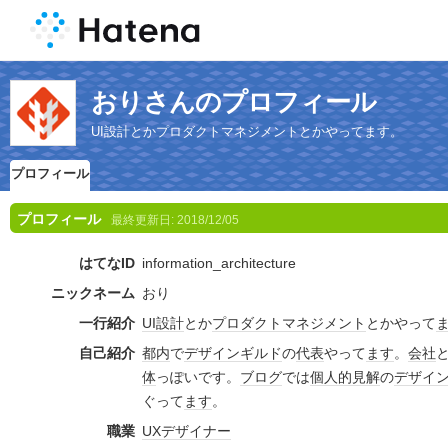
おりさんのプロフィール
UI設計とかプロダクトマネジメントとかやってます。
プロフィール
プロフィール
最終更新日:
2018/12/05
はてなID
information_architecture
ニックネーム
おり
一行紹介
UI
設計
とか
プロダクトマネジメント
とかやって
自己紹介
都内
で
デザイン
ギルド
の
代表
やって
ます
。
会社
体
っぽいです。
ブログ
では
個人的見解
の
デザイ
ぐって
ます
。
職業
UX
デザイナー