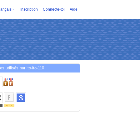
rançais
Inscription
Connecte-toi
Aide
es utilisés par ito-ito-110