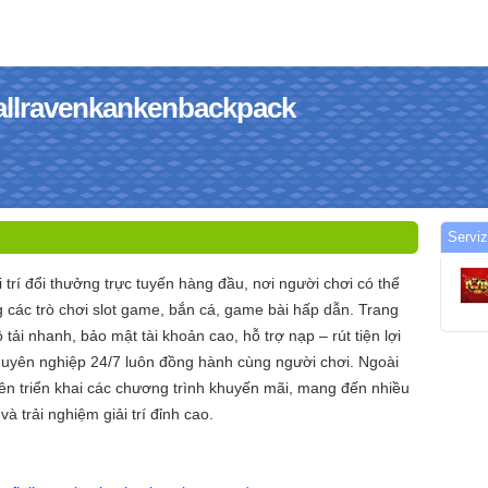
fjallravenkankenbackpack
Serviz
ải trí đổi thưởng trực tuyến hàng đầu, nơi người chơi có thể
g các trò chơi slot game, bắn cá, game bài hấp dẫn. Trang
 tải nhanh, bảo mật tài khoản cao, hỗ trợ nạp – rút tiện lợi
uyên nghiệp 24/7 luôn đồng hành cùng người chơi. Ngoài
yên triển khai các chương trình khuyến mãi, mang đến nhiều
và trải nghiệm giải trí đỉnh cao.