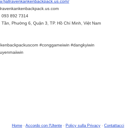
ww.fjallravenkankenbackpack.us.com/
allravenkankenbackpack.us.com
4) 093 892 7314
n Tần, Phường 6, Quận 3, TP. Hồ Chí Minh, Việt Nam
kankenbackpackuscom #conggameiwin #dangkyiwin
uyenmaiiwin
Home
-
Accordo con l'Utente
-
Policy sulla Privacy
-
Contattacci