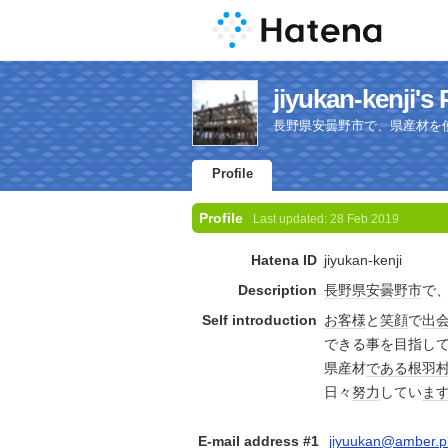
jiyukan-kenji's 
長野県安曇野市で、県産材を
Profile
Profile
Last updated:
28 Feb 2019
Hatena ID
jiyukan-kenji
Description
長野県
安曇野市
で
Self introduction
お客様
と
笑顔
で
出
できる事を目指し
県産材
である
根羽
日々
努力
してい
ま
E-mail address #1
jiyuukan@amber.pla