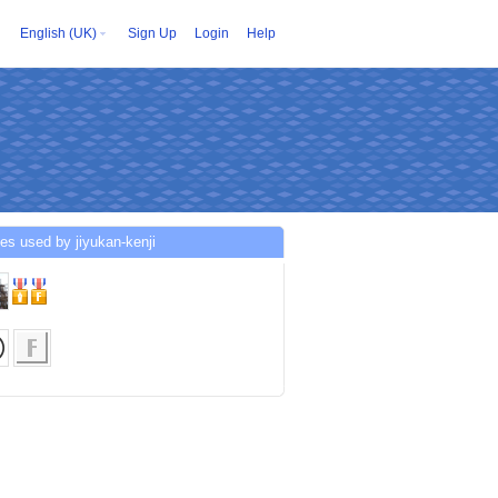
English (UK)
Sign Up
Login
Help
es used by jiyukan-kenji