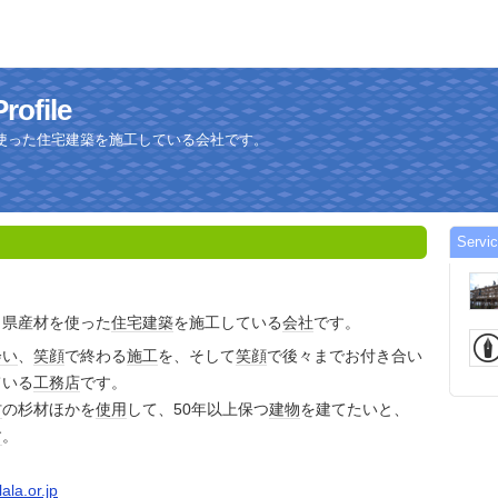
Profile
使った住宅建築を施工している会社です。
Servic
、県産材を使った
住宅
建築
を施工している
会社
です。
会い
、
笑顔
で終わる
施工
を、そして
笑顔
で後々までお付き合い
ている
工務店
です。
村
の杉材ほかを
使用
して、50年以上保つ
建物
を建てたいと、
す
。
la.or.jp