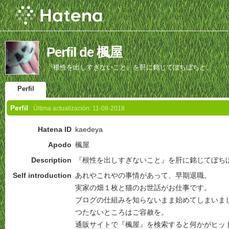
Perfil de 楓屋
『根性を出しすぎないこと』を肝に銘じてぼちぼちと。
Perfil
Perfil
Última actualización:
11-08-2018
Hatena ID
kaedeya
Apodo
楓屋
Description
『
根性
を出しすぎないこと』を肝に銘じてぼち
Self introduction
あれやこれやの
事情
があって、
早期退職
。
実家
の畑１枚と猫のお世話が
お仕事
です。
ブログ
の仕組みを知らないまま始めて
しま
いま
つたないところはご容赦を。
通販サイト
で『楓屋』を
検索
すると何かがヒッ