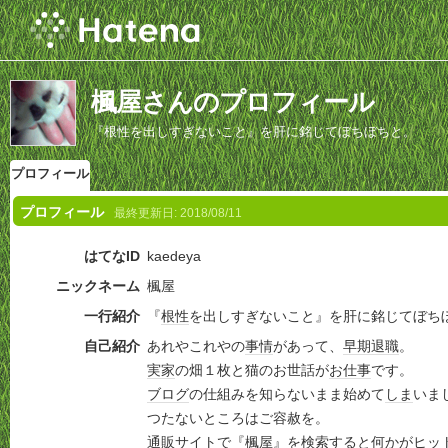
楓屋さんのプロフィール
『根性を出しすぎないこと』を肝に銘じてぼちぼちと。
プロフィール
プロフィール
最終更新日:
2018/08/11
はてなID
kaedeya
ニックネーム
楓屋
一行紹介
『
根性
を出しすぎないこと』を肝に銘じてぼち
自己紹介
あれやこれやの
事情
があって、
早期退職
。
実家
の畑１枚と猫のお世話が
お仕事
です。
ブログ
の仕組みを知らないまま始めて
しま
いま
つたないところはご容赦を。
通販サイト
で『楓屋』を
検索
すると何かがヒッ