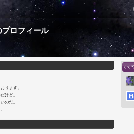
のプロフィール
かが
ております。
のだけど。
らいのだ。
男。