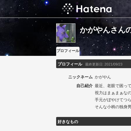
かがやんさん
プロフィール
プロフィール
最終更新日:
2021/09/23
ニックネーム
かがやん
自己紹介
最近、老眼で困っ
視力はまぁまぁな
手元がぼやけてつ
そんな小柄の独身
好きなもの