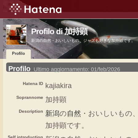
Profilo di 加持顕
新潟の自然・おいしいもの、ジャズも好きな加持顕です。
Profilo
Profilo
Ultimo aggiornamento:
01/feb/2026
Hatena ID
kajiakira
Soprannome
加持顕
Description
新潟
の
自然
・おいしいもの
加持顕です。
Self introduction