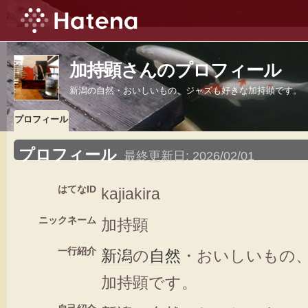
加持顕さんのプロフィール
新潟の自然・おいしいもの、ジャズも好きな加持顕です。
プロフィール
プロフィール
最終更新日:
2026/02/01
はてなID
kajiakira
ニックネーム
加持顕
一行紹介
新潟
の
自然
・おいしいもの
加持顕です。