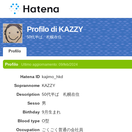
Profilo di KAZZY
50代半ば 札幌在住
Profilo
Profilo
Ultimo aggiornamento:
09/feb/2024
Hatena ID
kajimo_hkd
Soprannome
KAZZY
Description
50代半ば 札幌在住
Sesso
男
Birthday
9月
生
まれ
Blood type
O型
Occupation
ごくごく
普通
の
会社員