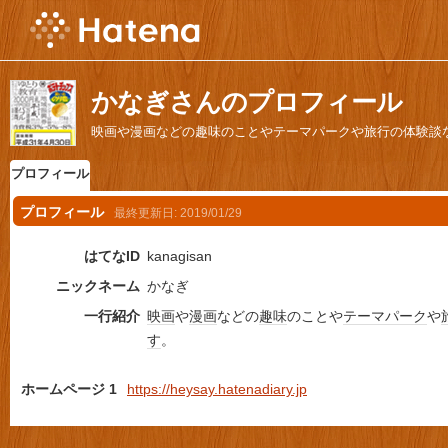
かなぎさんのプロフィール
映画や漫画などの趣味のことやテーマパークや旅行の体験談
プロフィール
プロフィール
最終更新日:
2019/01/29
はてなID
kanagisan
ニックネーム
かなぎ
一行紹介
映画
や
漫画
などの
趣味
のことや
テーマパーク
や
す
。
ホームページ 1
https://heysay.hatenadiary.jp