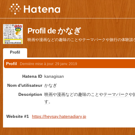
Profil de かなぎ
映画や漫画などの趣味のことやテーマパークや旅行の体験談
Profil
Profil
Dernière mise à jour:
29 janv. 2019
Hatena ID
kanagisan
Nom d'utilisateur
かなぎ
Description
映画
や
漫画
などの
趣味
のことや
テーマパーク
や
す
。
Website #1
https://heysay.hatenadiary.jp