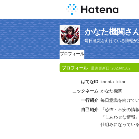
かなた機関さ
毎日意識を向けている情報が
プロフィール
プロフィール
最終更新日:
2023/05/02
はてなID
kanata_kikan
ニックネーム
かなた機関
一行紹介
毎日意識を向けて
自己紹介
『恐怖・不安の情
『しあわせな情報
仕組みになってい