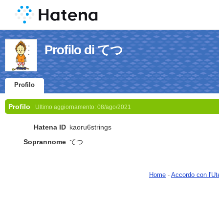
Profilo di てつ
Profilo
Profilo
Ultimo aggiornamento:
08/ago/2021
Hatena ID
kaoru6strings
Soprannome
てつ
Home
-
Accordo con l'Ut