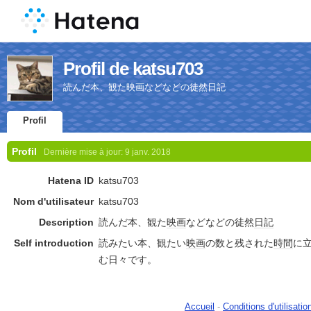
Profil de katsu703
読んだ本、観た映画などなどの徒然日記
Profil
Profil
Dernière mise à jour:
9 janv. 2018
Hatena ID
katsu703
Nom d'utilisateur
katsu703
Description
読んだ本、観た
映画
などなどの徒然
日記
Self introduction
読みたい本、観たい
映画
の数と残された
時間
に
む日々です。
Accueil
-
Conditions d'utilisatio