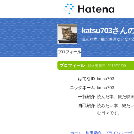
katsu703
読んだ本、観た映画などなど
プロフィール
プロフィール
最終更新日:
2018/01/09
はてなID
katsu703
ニックネーム
katsu703
一行紹介
読んだ本、観た
映
自己紹介
読みたい本、観た
む日々です。
ホーム
-
利用規約
-
プライバシーポ