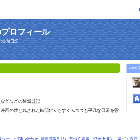
さんのプロフィール
の徒然日記
kat
画
などなどの徒然
日記
い
映画
の数と残された
時間
に立ちすくみつつも平凡な
日常
を営
リシー
-
お問い合わせ
-
特定商取引法に基づく表示
-
資金決済法に基づく表示