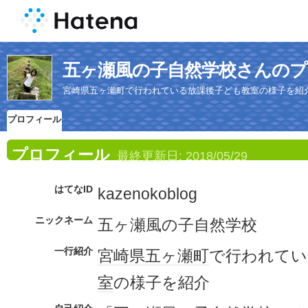
五ヶ瀬風の子自然学校さんの
宮崎県五ヶ瀬町で行われている放課後子ども教室の様子を紹
プロフィール
プロフィール
最終更新日:
2018/05/29
はてなID
kazenokoblog
ニックネーム
五ヶ瀬風の子自然学校
一行紹介
宮崎県
五ヶ瀬町
で行われてい
室
の様子を紹介