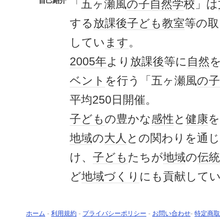
自己紹介
「五ヶ瀬風
の子
自然学
校」は
する
放課後
子ども
教室
等の取
してい
ます
。
2005年
より
放課後
等に
自然
ベント
を行う「五ヶ瀬風
の子
平均250日開催。
子ども
の豊かな
感性
と
健康
を
地域
の
大人
との関わりを通
け、
子ども
たちが
地域
の
伝統
ど
地域づくり
にも貢献して
ホーム
-
利用規約
-
プライバシーポリシー
-
お問い合わせ
-
特定商取