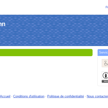
F
nn
Servic
Accueil
-
Conditions d'utilisation
-
Politique de confidentialité
-
Nous contacter