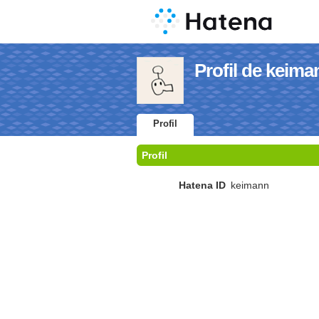
Profil de keima
Profil
Profil
Hatena ID
keimann