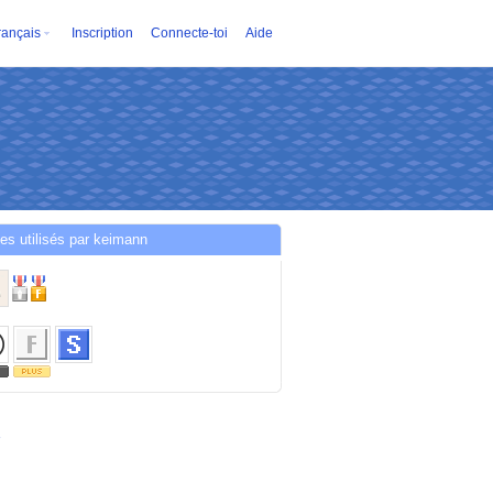
rançais
Inscription
Connecte-toi
Aide
es utilisés par keimann