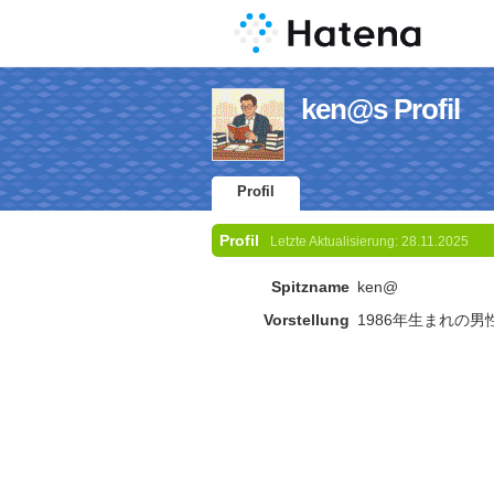
ken@s Profil
Profil
Profil
Letzte Aktualisierung:
28.11.2025
Spitzname
ken@
Vorstellung
1986年生まれの男