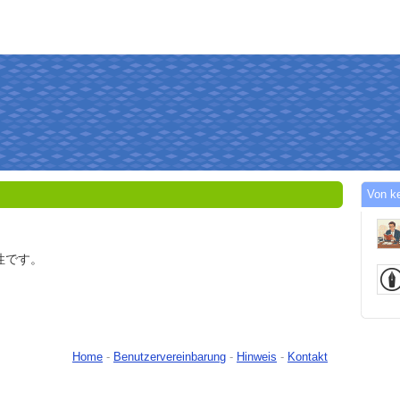
Von k
性です。
Home
-
Benutzervereinbarung
-
Hinweis
-
Kontakt