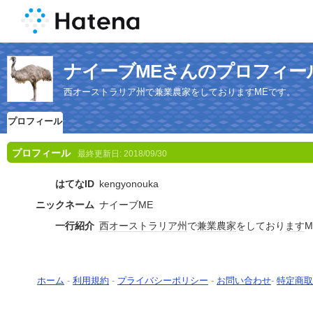
ナイーブMEさんのプロフィー
西オーストラリア州で兼業農家をしておりますMEです。
プロフィール
プロフィール
最終更新日:
2018/09/30
はてなID
kengyonouka
ニックネーム
ナイーブME
一行紹介
西オーストラリア州
で
兼業農家
をしており
ます
ホーム
-
利用規約
-
プライバシーポリシー
-
お問い合わせ
-
特定商取