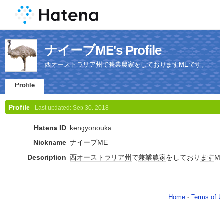
ナイーブME's Profile
西オーストラリア州で兼業農家をしておりますMEです。
Profile
Profile
Last updated:
Sep 30, 2018
Hatena ID
kengyonouka
Nickname
ナイーブME
Description
西オーストラリア州
で
兼業農家
をしており
ます
Home
-
Terms of 