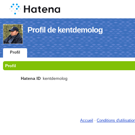
Profil de kentdemolog
Profil
Profil
Hatena ID
kentdemolog
Accueil
-
Conditions d'utilisatio