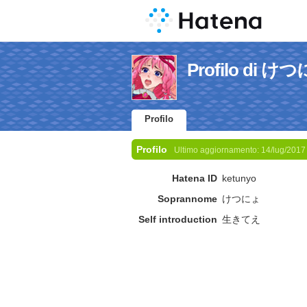
Profilo di け
Profilo
Profilo
Ultimo aggiornamento:
14/lug/2017
Hatena ID
ketunyo
Soprannome
けつにょ
Self introduction
生きてえ