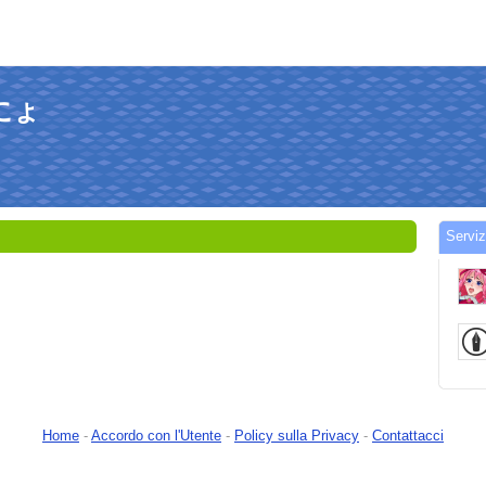
つにょ
Servi
Home
-
Accordo con l'Utente
-
Policy sulla Privacy
-
Contattacci