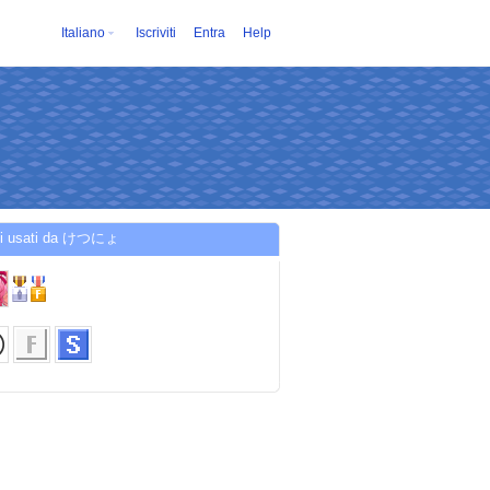
Italiano
Iscriviti
Entra
Help
zi usati da けつにょ