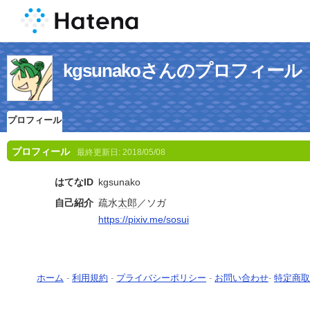
kgsunakoさんのプロフィール
プロフィール
プロフィール
最終更新日:
2018/05/08
はてなID
kgsunako
自己紹介
疏水
太郎
／ソガ
https://pixiv.me/sosui
ホーム
-
利用規約
-
プライバシーポリシー
-
お問い合わせ
-
特定商取