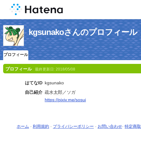
kgsunakoさんのプロフィール
プロフィール
プロフィール
最終更新日:
2018/05/08
はてなID
kgsunako
自己紹介
疏水
太郎
／ソガ
https://pixiv.me/sosui
ホーム
-
利用規約
-
プライバシーポリシー
-
お問い合わせ
-
特定商取